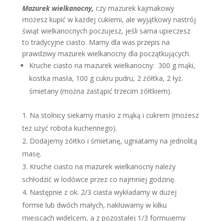
Mazurek wielkanocny,
czy mazurek kajmakowy
możesz kupić w każdej cukierni, ale wyjątkowy nastrój
świąt wielkanocnych poczujesz, jeśli sama upieczesz
to tradycyjne ciasto. Mamy dla was przepis na
prawdziwy mazurek wielkanocny dla początkujących.
Kruche ciasto na mazurek wielkanocny: 300 g mąki,
kostka masła, 100 g cukru pudru, 2 żółtka, 2 łyż.
śmietany (można zastąpić trzecim żółtkiem).
Na stolnicy siekamy masło z mąką i cukrem (możesz
też użyć robota kuchennego).
Dodajemy żółtko i śmietanę, ugniatamy na jednolitą
masę.
Kruche ciasto na mazurek wielkanocny należy
schłodzić w lodówce przez co najmniej godzinę.
Następnie z ok. 2/3 ciasta wykładamy w dużej
formie lub dwóch małych, nakłuwamy w kilku
miejscach widelcem, a z pozostałej 1/3 formujemy