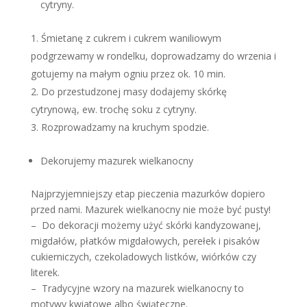
cytryny.
Śmietanę z cukrem i cukrem waniliowym
podgrzewamy w rondelku, doprowadzamy do wrzenia i
gotujemy na małym ogniu przez ok. 10 min.
Do przestudzonej masy dodajemy skórkę
cytrynową, ew. trochę soku z cytryny.
Rozprowadzamy na kruchym spodzie.
Dekorujemy mazurek wielkanocny
Najprzyjemniejszy etap pieczenia mazurków dopiero
przed nami. Mazurek wielkanocny nie może być pusty!
– Do dekoracji możemy użyć skórki kandyzowanej,
migdałów, płatków migdałowych, perełek i pisaków
cukierniczych, czekoladowych listków, wiórków czy
literek.
– Tradycyjne wzory na mazurek wielkanocny to
motywy kwiatowe albo świąteczne.