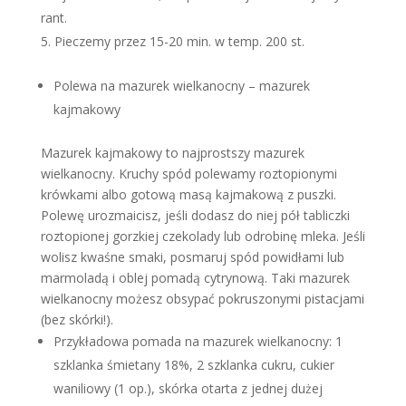
rant.
Pieczemy przez 15-20 min. w temp. 200 st.
Polewa na mazurek wielkanocny – mazurek
kajmakowy
Mazurek kajmakowy to najprostszy mazurek
wielkanocny. Kruchy spód polewamy roztopionymi
krówkami albo gotową masą kajmakową z puszki.
Polewę urozmaicisz, jeśli dodasz do niej pół tabliczki
roztopionej gorzkiej czekolady lub odrobinę mleka. Jeśli
wolisz kwaśne smaki, posmaruj spód powidłami lub
marmoladą i oblej pomadą cytrynową. Taki mazurek
wielkanocny możesz obsypać pokruszonymi pistacjami
(bez skórki!).
Przykładowa pomada na mazurek wielkanocny: 1
szklanka śmietany 18%, 2 szklanka cukru, cukier
waniliowy (1 op.), skórka otarta z jednej dużej