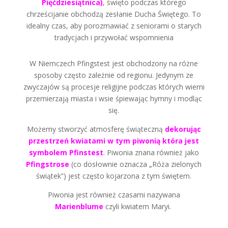
Pięćdziesiątnica)
, święto podczas którego
chrześcijanie obchodzą zesłanie Ducha Świętego. To
idealny czas, aby porozmawiać z seniorami o starych
tradycjach i przywołać wspomnienia
W Niemczech Pfingstest jest obchodzony na różne
sposoby często zależnie od regionu. Jedynym ze
zwyczajów są procesje religijne podczas których wierni
przemierzają miasta i wsie śpiewając hymny i modląc
się.
Możemy stworzyć atmosferę świąteczną
dekorując
przestrzeń kwiatami w tym piwonią która jest
symbolem Pfinstest
.
Piwonia znana również jako
Pfingstrose
(co dosłownie oznacza „Róża zielonych
świątek”) jest często kojarzona z tym świętem.
Piwonia jest również czasami nazywana
Marienblume
czyli kwiatem Maryi.