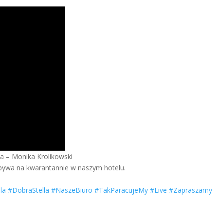
wa – Monika Krolikowski
ebywa na kwarantannie w naszym hotelu.
la
#DobraStella
#NaszeBiuro
#TakParacujeMy
#Live
#Zapraszamy