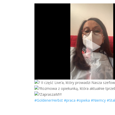
II część Live’a, który prowadzi Nasza szefo
Rozmowa z opiekunką, która aktualnie tprz
ZapraszaMY!
#GoldenerHerbst
#praca
#opieka
#Niemcy
#Stal