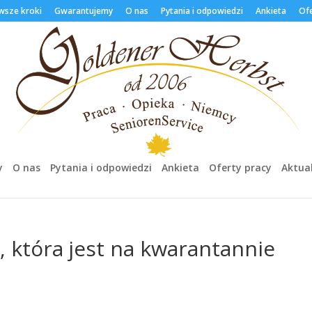
wsze kroki
Gwarantujemy
O nas
Pytania i odpowiedzi
Ankieta
Ofe
y
O nas
Pytania i odpowiedzi
Ankieta
Oferty pracy
Aktua
 która jest na kwarantannie