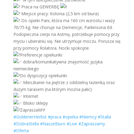
Praca na GEWERBĘ
Miejsce pracy: Kolonia (2,5 km od biura)
Do opieki Pani, która ma 160 cm wzrostu i waży
70/75 kg. Nie choruje na Demencje, Parkinsona itd.
Podopieczna cierpi na Astmę, potrzebuje pomocy przy
myciu i ubieraniu się. Nie utrzymuje moczu. Porusza się
przy pomocy Rolatora. Nocki spokojne.
Preferencje opiekunki:
dobra/komunikatywna znajomość języka
niemieckiego
Do dyspozycji opiekunki:
Mieszkanie na piętrze z oddzielną łazienką oraz
dużym tarasem (na którym można palić)
Internet
Blisko sklepy
ZapraszaMY!
#GoldenerHerbst
#praca
#opieka
#Niemcy
#Stalla
#DobraStella
#NaszeBiuro
#Live
#Zapraszamy
#Oferta