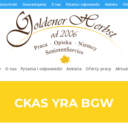
wsze kroki
Gwarantujemy
O nas
Pytania i odpowiedzi
Ankieta
Ofe
y
O nas
Pytania i odpowiedzi
Ankieta
Oferty pracy
Aktua
C
KAS YRA BGW