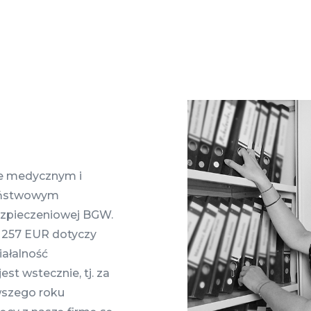
ze medycznym i
aństwowym
zpieczeniowej BGW.
 257 EUR dotyczy
iałalność
st wstecznie, tj. za
rwszego roku