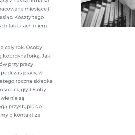
cy z naszą firmą są
pracowane miesiące i
esiąc. Koszty tego
ch fakturach (niem.
a cały rok. Osoby
ą koordynatorką. Jak
ów przy pracy
 podczas pracy, w
latego roczna składka
osób ciągły. Osoby
wie nie są
gą przystąpić do
imy o kontakt ze