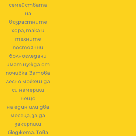
семействата
на
възрастните
хора, така и
техните
постоянни
болногледачи
имат нужда от
почивка. Затова
лесно можеш да
си намериш
нещо
на един или два
месеца, за да
закърпиш
бюджета. Това