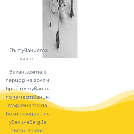
,,Пътуванията
учат”
Ваканцията е
период на голям
брой пътувания
по замествания,
търсенето на
болногледачи се
увеличава два
пъти. Както