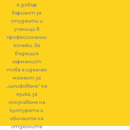
е добър
вариант за
студенти и
ученици в
професионални
колежи. За
бъдещия
германист
това е идеален
момент за
„шлифоване” на
езика, за
опознаване на
културата и
обичаите на
отделните